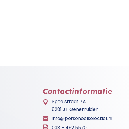
Contactinformatie
Spoelstraat 7A

8281 JT Genemuiden
info@personeelselectief.nl


038 – 452 5570