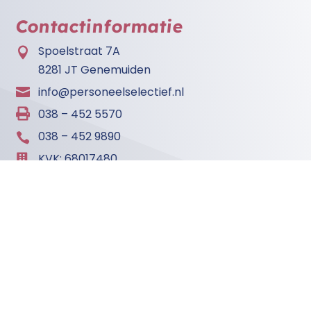
Contactinformatie
Spoelstraat 7A

8281 JT Genemuiden
info@personeelselectief.nl


038 – 452 5570
038 – 452 9890

KVK: 68017480

Openingstijden :

op werkdagen van 8:30 tot 17:30 uur
PersoneelSelectief v.o.f. Werving & Selectie en
detachering
​ © 2026
Algemene Voorwaarden
Disclaimer &
–
Privacyverklaring