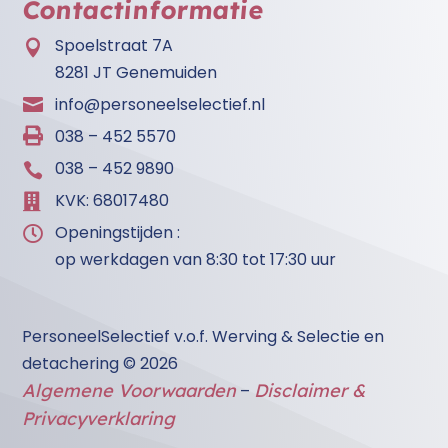
Contactinformatie
Spoelstraat 7A

8281 JT Genemuiden
info@personeelselectief.nl


038 – 452 5570
038 – 452 9890

KVK: 68017480

Openingstijden :

op werkdagen van 8:30 tot 17:30 uur
PersoneelSelectief v.o.f. Werving & Selectie en
detachering
​ © 2026
Algemene Voorwaarden
Disclaimer &
–
Privacyverklaring