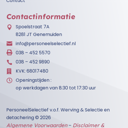
Contact
Contactinformatie
Spoelstraat 7A

8281 JT Genemuiden
info@personeelselectief.nl


038 – 452 5570
038 – 452 9890

KVK: 68017480

Openingstijden :

op werkdagen van 8:30 tot 17:30 uur
PersoneelSelectief v.o.f. Werving & Selectie en
detachering
​ © 2026
Algemene Voorwaarden
Disclaimer &
–